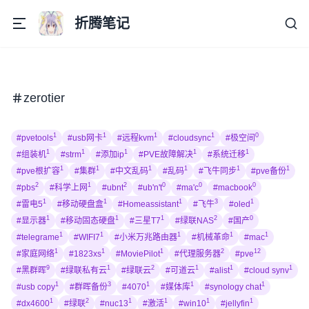
折腾笔记
zerotier
1
1
1
1
0
#pvetools
#usb网卡
#远程kvm
#cloudsync
#极空间
1
1
1
1
1
#组装机
#strm
#添加ip
#PVE故障解决
#系统迁移
1
1
1
1
1
1
#pve根扩容
#集群
#中文乱码
#乱码
#飞牛同步
#pve备份
2
1
2
0
0
0
#pbs
#科学上网
#ubnt
#ub'n't
#ma'c
#macbook
1
1
1
3
1
#雷电5
#移动硬盘盒
#Homeassistant
#飞牛
#oled
1
1
1
2
0
#显示器
#移动固态硬盘
#三星T7
#绿联NAS
#国产
1
1
1
1
1
#telegrame
#WIFI7
#小米万兆路由器
#机械革命
#mac
1
1
1
2
12
#家庭网络
#1823xs
#MoviePilot
#代理服务器
#pve
9
1
2
1
1
1
#黑群晖
#绿联私有云
#绿联云
#可道云
#alist
#cloud synv
1
3
1
1
1
#usb copy
#群晖备份
#4070
#媒体库
#synology chat
1
2
1
1
1
1
#dx4600
#绿联
#nuc13
#激活
#win10
#jellyfin