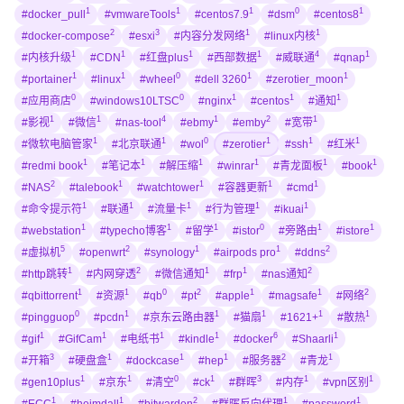
1
1
1
0
1
#docker_pull
#vmwareTools
#centos7.9
#dsm
#centos8
2
3
1
1
#docker-compose
#esxi
#内容分发网络
#linux内核
1
1
1
1
4
1
#内核升级
#CDN
#红盘plus
#西部数据
#威联通
#qnap
1
1
0
1
1
#portainer
#linux
#wheel
#dell 3260
#zerotier_moon
0
0
1
1
1
#应用商店
#windows10LTSC
#nginx
#centos
#通知
1
1
4
1
2
1
#影视
#微信
#nas-tool
#ebmy
#emby
#宽带
1
1
0
1
1
1
#微软电脑管家
#北京联通
#wol
#zerotier
#ssh
#红米
1
1
1
1
1
1
#redmi book
#笔记本
#解压缩
#winrar
#青龙面板
#book
2
1
1
1
1
#NAS
#talebook
#watchtower
#容器更新
#cmd
1
1
1
1
1
#命令提示符
#联通
#流量卡
#行为管理
#ikuai
1
1
1
0
1
1
#webstation
#typecho博客
#留学
#istor
#旁路由
#istore
5
2
1
1
2
#虚拟机
#openwrt
#synology
#airpods pro
#ddns
1
2
1
1
2
#http跳转
#内网穿透
#微信通知
#frp
#nas通知
1
1
0
2
1
1
2
#qbittorrent
#资源
#qb
#pt
#apple
#magsafe
#网络
0
1
1
1
1
1
#pingguop
#pcdn
#京东云路由器
#猫扇
#1621+
#散热
1
1
1
1
6
1
#gif
#GifCam
#电纸书
#kindle
#docker
#Shaarli
3
1
1
1
2
1
#开箱
#硬盘盒
#dockcase
#hep
#服务器
#青龙
1
1
0
1
3
1
1
#gen10plus
#京东
#清空
#ck
#群晖
#内存
#vpn区别
1
1
2
1
1