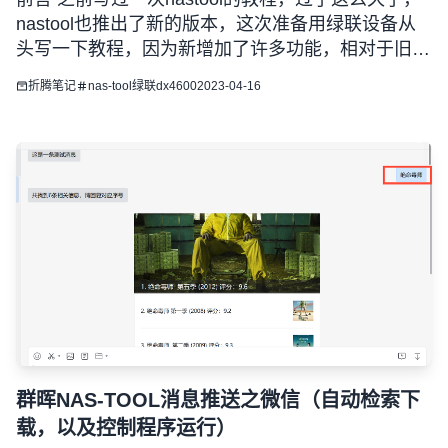
nastool也推出了新的版本，这次准备用绿联设备从
头写一下教程，因为新增加了许多功能，相对于旧版
本变化很大，所以这次文章将会分为几篇来写，第一
折腾笔记
nas-tool
绿联
dx4600
2023-04-16
篇是emby、jellyfin基于绿联docker的部署(已完
成），第二篇是qBittorrent、t
群晖NAS-TOOL消息推送之微信（自动检索下
载，以及控制程序运行）