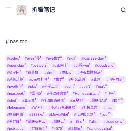
折腾笔记
nas-tool
1
1
2
1
1
#codex
#pve迁移
#pve集群
#skill
#lossless-claw
3
1
1
1
1
#openclaw
#pvetools
#usb网卡
#远程kvm
#cloudsync
0
1
1
1
1
#极空间
#组装机
#strm
#添加ip
#PVE故障解决
1
1
1
1
1
1
#系统迁移
#pve根扩容
#集群
#中文乱码
#乱码
#飞牛同步
1
2
1
2
0
0
#pve备份
#pbs
#科学上网
#ubnt
#ub'n't
#ma'c
0
1
1
1
3
#macbook
#雷电5
#移动硬盘盒
#Homeassistant
#飞牛
1
1
1
1
2
0
#oled
#显示器
#移动固态硬盘
#三星T7
#绿联NAS
#国产
1
1
1
1
1
#telegrame
#WIFI7
#小米万兆路由器
#机械革命
#mac
1
1
1
2
13
#家庭网络
#1823xs
#MoviePilot
#代理服务器
#pve
9
1
2
1
1
1
#黑群晖
#绿联私有云
#绿联云
#可道云
#alist
#cloud synv
1
3
1
1
1
#usb copy
#群晖备份
#4070
#媒体库
#synology chat