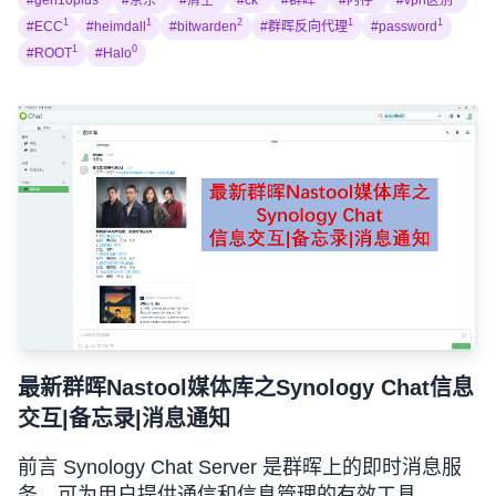
#gen10plus
#京东
#清空
#ck
#群晖
#内存
#vpn区别
1
1
2
1
1
#ECC
#heimdall
#bitwarden
#群晖反向代理
#password
1
0
#ROOT
#Halo
最新群晖Nastool媒体库之Synology Chat信息
交互|备忘录|消息通知
前言 Synology Chat Server 是群晖上的即时消息服
务，可为用户提供通信和信息管理的有效工具。