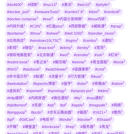
1
2
1
1
1
1
#dx4600
#绿联
#nuc13
#激活
#win10
#jellyfin
1
1
1
0
1
#docker_pull
#vmwareTools
#centos7.9
#dsm
#centos8
2
3
1
1
#docker-compose
#esxi
#内容分发网络
#linux内核
1
1
1
1
4
1
#内核升级
#CDN
#红盘plus
#西部数据
#威联通
#qnap
1
1
0
1
1
#portainer
#linux
#wheel
#dell 3260
#zerotier_moon
0
0
1
1
1
#应用商店
#windows10LTSC
#nginx
#centos
#通知
1
1
4
1
2
1
#影视
#微信
#nas-tool
#ebmy
#emby
#宽带
1
1
0
1
1
1
#微软电脑管家
#北京联通
#wol
#zerotier
#ssh
#红米
1
1
1
1
1
1
#redmi book
#笔记本
#解压缩
#winrar
#青龙面板
#book
2
1
1
1
1
#NAS
#talebook
#watchtower
#容器更新
#cmd
1
1
1
1
1
#命令提示符
#联通
#流量卡
#行为管理
#ikuai
1
1
1
0
1
1
#webstation
#typecho博客
#留学
#istor
#旁路由
#istore
5
2
1
1
2
#虚拟机
#openwrt
#synology
#airpods pro
#ddns
1
2
1
1
2
#http跳转
#内网穿透
#微信通知
#frp
#nas通知
1
1
0
2
1
1
2
#qbittorrent
#资源
#qb
#pt
#apple
#magsafe
#网络
0
1
1
1
1
1
#pingguop
#pcdn
#京东云路由器
#猫扇
#1621+
#散热
1
1
1
1
6
1
#gif
#GifCam
#电纸书
#kindle
#docker
#Shaarli
3
1
1
1
2
1
#开箱
#硬盘盒
#dockcase
#hep
#服务器
#青龙
1
1
0
1
3
1
1