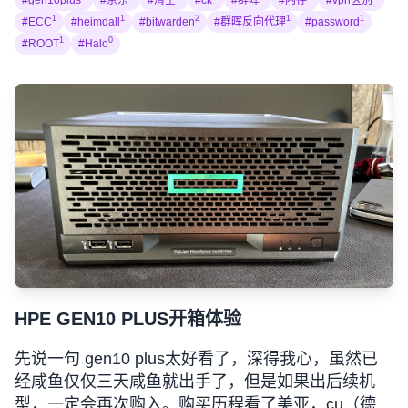
#gen10plus
#京东
#清空
#ck
#群晖
#内存
#vpn区别
1
1
2
1
1
#ECC
#heimdall
#bitwarden
#群晖反向代理
#password
1
0
#ROOT
#Halo
HPE GEN10 PLUS开箱体验
先说一句 gen10 plus太好看了，深得我心，虽然已
经咸鱼仅仅三天咸鱼就出手了，但是如果出后续机
型，一定会再次购入。购买历程看了美亚，cu（德国