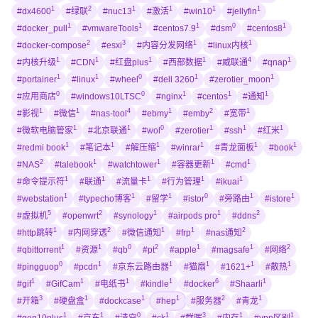
1
2
1
1
1
1
#dx4600
#绿联
#nuc13
#激活
#win10
#jellyfin
1
1
1
0
1
#docker_pull
#vmwareTools
#centos7.9
#dsm
#centos8
2
3
1
1
#docker-compose
#esxi
#内容分发网络
#linux内核
1
1
1
1
4
1
#内核升级
#CDN
#红盘plus
#西部数据
#威联通
#qnap
1
1
0
1
1
#portainer
#linux
#wheel
#dell 3260
#zerotier_moon
0
0
1
1
1
#应用商店
#windows10LTSC
#nginx
#centos
#通知
1
1
4
1
2
1
#影视
#微信
#nas-tool
#ebmy
#emby
#宽带
1
1
0
1
1
1
#微软电脑管家
#北京联通
#wol
#zerotier
#ssh
#红米
1
1
1
1
1
1
#redmi book
#笔记本
#解压缩
#winrar
#青龙面板
#book
2
1
1
1
1
#NAS
#talebook
#watchtower
#容器更新
#cmd
1
1
1
1
1
#命令提示符
#联通
#流量卡
#行为管理
#ikuai
1
1
1
0
1
1
#webstation
#typecho博客
#留学
#istor
#旁路由
#istore
5
2
1
1
2
#虚拟机
#openwrt
#synology
#airpods pro
#ddns
1
2
1
1
2
#http跳转
#内网穿透
#微信通知
#frp
#nas通知
1
1
0
2
1
1
2
#qbittorrent
#资源
#qb
#pt
#apple
#magsafe
#网络
0
1
1
1
1
1
#pingguop
#pcdn
#京东云路由器
#猫扇
#1621+
#散热
1
1
1
1
6
1
#gif
#GifCam
#电纸书
#kindle
#docker
#Shaarli
3
1
1
1
2
1
#开箱
#硬盘盒
#dockcase
#hep
#服务器
#青龙
1
1
0
1
3
1
1