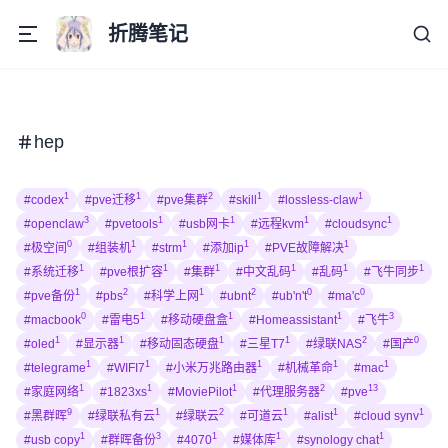
折腾笔记
hep
1
1
2
1
1
#codex
#pve迁移
#pve集群
#skill
#lossless-claw
3
1
1
1
1
#openclaw
#pvetools
#usb网卡
#远程kvm
#cloudsync
0
1
1
1
1
#极空间
#组装机
#strm
#添加ip
#PVE故障解决
1
1
1
1
1
1
#系统迁移
#pve根扩容
#集群
#中文乱码
#乱码
#飞牛同步
1
2
1
2
0
0
#pve备份
#pbs
#科学上网
#ubnt
#ub'n't
#ma'c
0
1
1
1
3
#macbook
#雷电5
#移动硬盘盒
#Homeassistant
#飞牛
1
1
1
1
2
0
#oled
#显示器
#移动固态硬盘
#三星T7
#绿联NAS
#国产
1
1
1
1
1
#telegrame
#WIFI7
#小米万兆路由器
#机械革命
#mac
1
1
1
2
13
#家庭网络
#1823xs
#MoviePilot
#代理服务器
#pve
9
1
2
1
1
1
#黑群晖
#绿联私有云
#绿联云
#可道云
#alist
#cloud synv
1
3
1
1
1
#usb copy
#群晖备份
#4070
#媒体库
#synology chat