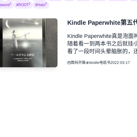
1
1
0
sword
#ROOT
#Halo
Kindle Paperwhite
Kindle Paperwhit
随着看一到两本书之后就挂
看了一段时间头晕脑胀的，还是
以的，本来是想买个最便宜的
数码开箱
kindle
电纸书
2022-03-17
应该400左右可以拿下来，突