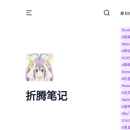
ki
#cod
#组
#pbs
#移
#182
#群
#vmw
#红盘
#wi
折腾笔记
#北
#tal
#留
1
#frp
#162
#青