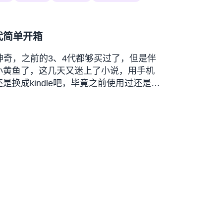
第五代简单开箱
e真是泡面神奇，之前的3、4代都够买过了，但是伴
小黄鱼了，这几天又迷上了小说，用手机
换成kindle吧，毕竟之前使用过还是可
，先看了小米的阅读器599，从小黄鱼上