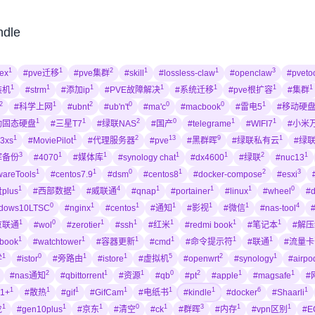
ndle
1
1
2
1
1
3
ex
#pve迁移
#pve集群
#skill
#lossless-claw
#openclaw
#pveto
1
1
1
1
1
1
1
装机
#strm
#添加ip
#PVE故障解决
#系统迁移
#pve根扩容
#集群
2
1
2
0
0
0
1
#科学上网
#ubnt
#ub'n't
#ma'c
#macbook
#雷电5
#移动硬
1
1
2
0
1
1
动固态硬盘
#三星T7
#绿联NAS
#国产
#telegrame
#WIFI7
#小米
1
1
2
13
9
1
3xs
#MoviePilot
#代理服务器
#pve
#黑群晖
#绿联私有云
#绿
3
1
1
1
1
2
1
晖备份
#4070
#媒体库
#synology chat
#dx4600
#绿联
#nuc13
1
1
0
1
2
3
areTools
#centos7.9
#dsm
#centos8
#docker-compose
#esxi
1
1
4
1
1
1
0
plus
#西部数据
#威联通
#qnap
#portainer
#linux
#wheel
#d
0
1
1
1
1
1
4
ndows10LTSC
#nginx
#centos
#通知
#影视
#微信
#nas-tool
1
0
1
1
1
1
1
京联通
#wol
#zerotier
#ssh
#红米
#redmi book
#笔记本
#解
1
1
1
1
1
1
ebook
#watchtower
#容器更新
#cmd
#命令提示符
#联通
#流量卡
1
0
1
1
5
2
1
学
#istor
#旁路由
#istore
#虚拟机
#openwrt
#synology
#airpo
2
1
1
0
2
1
1
#nas通知
#qbittorrent
#资源
#qb
#pt
#apple
#magsafe
#
1
1
1
1
1
1
6
1
1+
#散热
#gif
#GifCam
#电纸书
#kindle
#docker
#Shaarli
1
1
1
0
1
3
1
1
龙
#gen10plus
#京东
#清空
#ck
#群晖
#内存
#vpn区别
#E