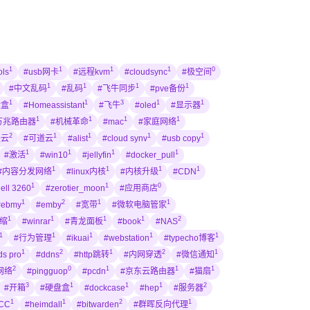
1
1
1
1
0
ols
#usb网卡
#远程kvm
#cloudsync
#极空间
1
1
1
1
#中文乱码
#乱码
#飞牛同步
#pve备份
1
1
3
1
1
盘盒
#Homeassistant
#飞牛
#oled
#显示器
1
1
1
1
万兆路由器
#机械革命
#mac
#家庭网络
2
1
1
1
1
联云
#可道云
#alist
#cloud synv
#usb copy
1
1
1
1
#激活
#win10
#jellyfin
#docker_pull
1
1
1
1
#内容分发网络
#linux内核
#内核升级
#CDN
1
1
0
ell 3260
#zerotier_moon
#应用商店
1
2
1
1
#ebmy
#emby
#宽带
#微软电脑管家
1
1
1
1
2
压缩
#winrar
#青龙面板
#book
#NAS
1
1
1
1
1
#行为管理
#ikuai
#webstation
#typecho博客
1
2
1
2
1
ds pro
#ddns
#http跳转
#内网穿透
#微信通知
2
0
1
1
1
网络
#pingguop
#pcdn
#京东云路由器
#猫扇
3
1
1
1
2
#开箱
#硬盘盒
#dockcase
#hep
#服务器
1
1
2
1
CC
#heimdall
#bitwarden
#群晖反向代理