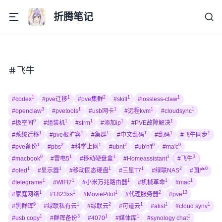
折腾笔记
飞牛
1
1
2
1
1
#codex
#pve迁移
#pve集群
#skill
#lossless-claw
3
1
1
1
1
#openclaw
#pvetools
#usb网卡
#远程kvm
#cloudsync
0
1
1
1
1
#极空间
#组装机
#strm
#添加ip
#PVE故障解决
1
1
1
1
1
1
#系统迁移
#pve根扩容
#集群
#中文乱码
#乱码
#飞牛同步
1
2
1
2
0
0
#pve备份
#pbs
#科学上网
#ubnt
#ub'n't
#ma'c
0
1
1
1
3
#macbook
#雷电5
#移动硬盘盒
#Homeassistant
#飞牛
1
1
1
1
2
0
#oled
#显示器
#移动固态硬盘
#三星T7
#绿联NAS
#国产
1
1
1
1
1
#telegrame
#WIFI7
#小米万兆路由器
#机械革命
#mac
1
1
1
2
13
#家庭网络
#1823xs
#MoviePilot
#代理服务器
#pve
9
1
2
1
1
1
#黑群晖
#绿联私有云
#绿联云
#可道云
#alist
#cloud synv
1
3
1
1
1
#usb copy
#群晖备份
#4070
#媒体库
#synology chat