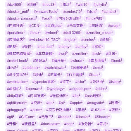
1
2
1
1
1
1
#dx4600
#绿联
#nuc13
#激活
#win10
#jellyfin
1
1
1
0
1
#docker_pull
#vmwareTools
#centos7.9
#dsm
#centos8
2
3
1
1
#docker-compose
#esxi
#内容分发网络
#linux内核
1
1
1
1
4
1
#内核升级
#CDN
#红盘plus
#西部数据
#威联通
#qnap
1
1
0
1
1
#portainer
#linux
#wheel
#dell 3260
#zerotier_moon
0
0
1
1
1
#应用商店
#windows10LTSC
#nginx
#centos
#通知
1
1
4
1
2
1
#影视
#微信
#nas-tool
#ebmy
#emby
#宽带
1
1
0
1
1
1
#微软电脑管家
#北京联通
#wol
#zerotier
#ssh
#红米
1
1
1
1
1
1
#redmi book
#笔记本
#解压缩
#winrar
#青龙面板
#book
2
1
1
1
1
#NAS
#talebook
#watchtower
#容器更新
#cmd
1
1
1
1
1
#命令提示符
#联通
#流量卡
#行为管理
#ikuai
1
1
1
0
1
1
#webstation
#typecho博客
#留学
#istor
#旁路由
#istore
5
2
1
1
2
#虚拟机
#openwrt
#synology
#airpods pro
#ddns
1
2
1
1
2
#http跳转
#内网穿透
#微信通知
#frp
#nas通知
1
1
0
2
1
1
2
#qbittorrent
#资源
#qb
#pt
#apple
#magsafe
#网络
0
1
1
1
1
1
#pingguop
#pcdn
#京东云路由器
#猫扇
#1621+
#散热
1
1
1
1
6
1
#gif
#GifCam
#电纸书
#kindle
#docker
#Shaarli
3
1
1
1
2
1
#开箱
#硬盘盒
#dockcase
#hep
#服务器
#青龙
1
1
0
1
3
1
1