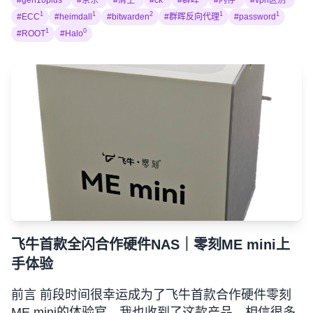
#gen10plus
#京东
#清空
#ck
#群晖
#内存
#vpn区别
1
1
2
1
1
#ECC
#heimdall
#bitwarden
#群晖反向代理
#password
1
0
#ROOT
#Halo
飞牛首款全闪合作硬件NAS｜零刻ME mini上
手体验
前言 前段时间很幸运成为了飞牛首款合作硬件零刻
ME mini的体验官，我也收到了这款产品，相信很多