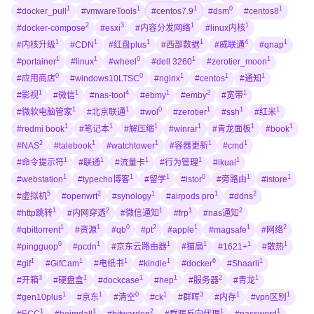
1
1
1
0
1
#docker_pull
#vmwareTools
#centos7.9
#dsm
#centos8
2
3
1
1
#docker-compose
#esxi
#内容分发网络
#linux内核
1
1
1
1
4
1
#内核升级
#CDN
#红盘plus
#西部数据
#威联通
#qnap
1
1
0
1
1
#portainer
#linux
#wheel
#dell 3260
#zerotier_moon
0
0
1
1
1
#应用商店
#windows10LTSC
#nginx
#centos
#通知
1
1
4
1
2
1
#影视
#微信
#nas-tool
#ebmy
#emby
#宽带
1
1
0
1
1
1
#微软电脑管家
#北京联通
#wol
#zerotier
#ssh
#红米
1
1
1
1
1
1
#redmi book
#笔记本
#解压缩
#winrar
#青龙面板
#book
2
1
1
1
1
#NAS
#talebook
#watchtower
#容器更新
#cmd
1
1
1
1
1
#命令提示符
#联通
#流量卡
#行为管理
#ikuai
1
1
1
0
1
1
#webstation
#typecho博客
#留学
#istor
#旁路由
#istore
5
2
1
1
2
#虚拟机
#openwrt
#synology
#airpods pro
#ddns
1
2
1
1
2
#http跳转
#内网穿透
#微信通知
#frp
#nas通知
1
1
0
2
1
1
2
#qbittorrent
#资源
#qb
#pt
#apple
#magsafe
#网络
0
1
1
1
1
1
#pingguop
#pcdn
#京东云路由器
#猫扇
#1621+
#散热
1
1
1
1
6
1
#gif
#GifCam
#电纸书
#kindle
#docker
#Shaarli
3
1
1
1
2
1
#开箱
#硬盘盒
#dockcase
#hep
#服务器
#青龙
1
1
0
1
3
1
1
#gen10plus
#京东
#清空
#ck
#群晖
#内存
#vpn区别
1
1
2
1
1