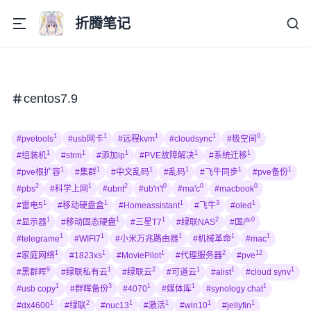
折腾笔记
centos7.9
1
1
1
1
0
#pvetools
#usb网卡
#远程kvm
#cloudsync
#极空间
1
1
1
1
1
#组装机
#strm
#添加ip
#PVE故障解决
#系统迁移
1
1
1
1
1
1
#pve根扩容
#集群
#中文乱码
#乱码
#飞牛同步
#pve备份
2
1
2
0
0
0
#pbs
#科学上网
#ubnt
#ub'n't
#ma'c
#macbook
1
1
1
3
1
#雷电5
#移动硬盘盒
#Homeassistant
#飞牛
#oled
1
1
1
2
0
#显示器
#移动固态硬盘
#三星T7
#绿联NAS
#国产
1
1
1
1
1
#telegrame
#WIFI7
#小米万兆路由器
#机械革命
#mac
1
1
1
2
12
#家庭网络
#1823xs
#MoviePilot
#代理服务器
#pve
9
1
2
1
1
1
#黑群晖
#绿联私有云
#绿联云
#可道云
#alist
#cloud synv
1
3
1
1
1
#usb copy
#群晖备份
#4070
#媒体库
#synology chat
1
2
1
1
1
1
#dx4600
#绿联
#nuc13
#激活
#win10
#jellyfin