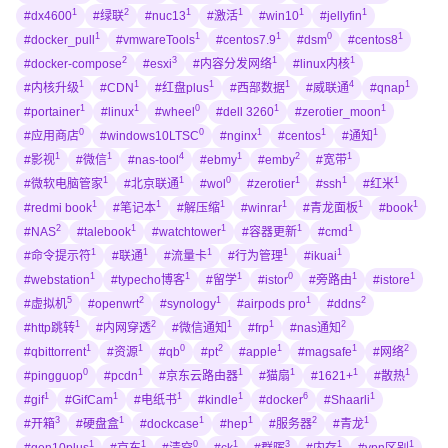
1
2
1
1
1
1
#dx4600
#绿联
#nuc13
#激活
#win10
#jellyfin
1
1
1
0
1
#docker_pull
#vmwareTools
#centos7.9
#dsm
#centos8
2
3
1
1
#docker-compose
#esxi
#内容分发网络
#linux内核
1
1
1
1
4
1
#内核升级
#CDN
#红盘plus
#西部数据
#威联通
#qnap
1
1
0
1
1
#portainer
#linux
#wheel
#dell 3260
#zerotier_moon
0
0
1
1
1
#应用商店
#windows10LTSC
#nginx
#centos
#通知
1
1
4
1
2
1
#影视
#微信
#nas-tool
#ebmy
#emby
#宽带
1
1
0
1
1
1
#微软电脑管家
#北京联通
#wol
#zerotier
#ssh
#红米
1
1
1
1
1
1
#redmi book
#笔记本
#解压缩
#winrar
#青龙面板
#book
2
1
1
1
1
#NAS
#talebook
#watchtower
#容器更新
#cmd
1
1
1
1
1
#命令提示符
#联通
#流量卡
#行为管理
#ikuai
1
1
1
0
1
1
#webstation
#typecho博客
#留学
#istor
#旁路由
#istore
5
2
1
1
2
#虚拟机
#openwrt
#synology
#airpods pro
#ddns
1
2
1
1
2
#http跳转
#内网穿透
#微信通知
#frp
#nas通知
1
1
0
2
1
1
2
#qbittorrent
#资源
#qb
#pt
#apple
#magsafe
#网络
0
1
1
1
1
1
#pingguop
#pcdn
#京东云路由器
#猫扇
#1621+
#散热
1
1
1
1
6
1
#gif
#GifCam
#电纸书
#kindle
#docker
#Shaarli
3
1
1
1
2
1
#开箱
#硬盘盒
#dockcase
#hep
#服务器
#青龙
1
1
0
1
3
1
1