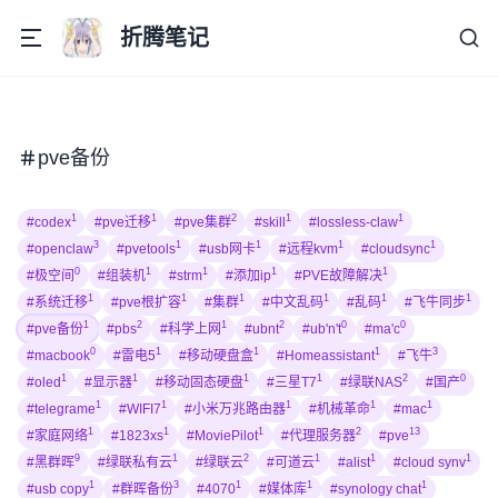
折腾笔记
pve备份
1
1
2
1
1
#codex
#pve迁移
#pve集群
#skill
#lossless-claw
3
1
1
1
1
#openclaw
#pvetools
#usb网卡
#远程kvm
#cloudsync
0
1
1
1
1
#极空间
#组装机
#strm
#添加ip
#PVE故障解决
1
1
1
1
1
1
#系统迁移
#pve根扩容
#集群
#中文乱码
#乱码
#飞牛同步
1
2
1
2
0
0
#pve备份
#pbs
#科学上网
#ubnt
#ub'n't
#ma'c
0
1
1
1
3
#macbook
#雷电5
#移动硬盘盒
#Homeassistant
#飞牛
1
1
1
1
2
0
#oled
#显示器
#移动固态硬盘
#三星T7
#绿联NAS
#国产
1
1
1
1
1
#telegrame
#WIFI7
#小米万兆路由器
#机械革命
#mac
1
1
1
2
13
#家庭网络
#1823xs
#MoviePilot
#代理服务器
#pve
9
1
2
1
1
1
#黑群晖
#绿联私有云
#绿联云
#可道云
#alist
#cloud synv
1
3
1
1
1
#usb copy
#群晖备份
#4070
#媒体库
#synology chat