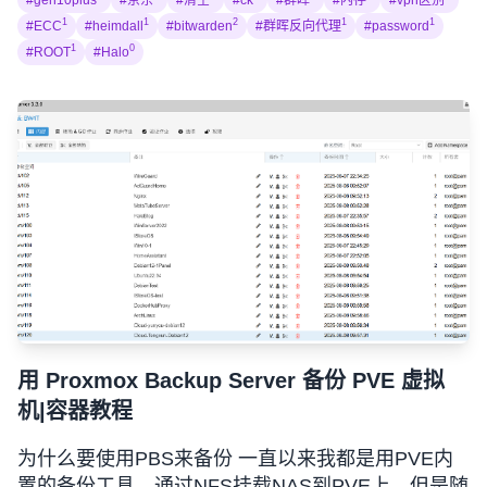
#gen10plus
#京东
#清空
#ck
#群晖
#内存
#vpn区别
1
1
2
1
1
#ECC
#heimdall
#bitwarden
#群晖反向代理
#password
1
0
#ROOT
#Halo
用 Proxmox Backup Server 备份 PVE 虚拟
机|容器教程
为什么要使用PBS来备份 一直以来我都是用PVE内
置的备份工具，通过NFS挂载NAS到PVE上，但是随