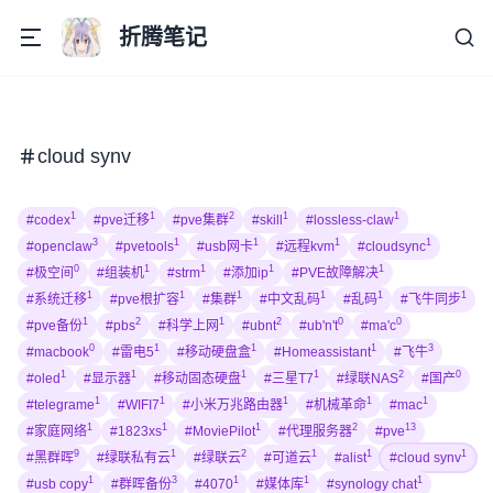
折腾笔记
cloud synv
1
1
2
1
1
#codex
#pve迁移
#pve集群
#skill
#lossless-claw
3
1
1
1
1
#openclaw
#pvetools
#usb网卡
#远程kvm
#cloudsync
0
1
1
1
1
#极空间
#组装机
#strm
#添加ip
#PVE故障解决
1
1
1
1
1
1
#系统迁移
#pve根扩容
#集群
#中文乱码
#乱码
#飞牛同步
1
2
1
2
0
0
#pve备份
#pbs
#科学上网
#ubnt
#ub'n't
#ma'c
0
1
1
1
3
#macbook
#雷电5
#移动硬盘盒
#Homeassistant
#飞牛
1
1
1
1
2
0
#oled
#显示器
#移动固态硬盘
#三星T7
#绿联NAS
#国产
1
1
1
1
1
#telegrame
#WIFI7
#小米万兆路由器
#机械革命
#mac
1
1
1
2
13
#家庭网络
#1823xs
#MoviePilot
#代理服务器
#pve
9
1
2
1
1
1
#黑群晖
#绿联私有云
#绿联云
#可道云
#alist
#cloud synv
1
3
1
1
1
#usb copy
#群晖备份
#4070
#媒体库
#synology chat