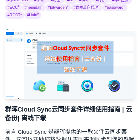
#gen10plus
#京东
#清空
#ck
#群晖
#内存
#vpn区别
1
1
2
1
1
#ECC
#heimdall
#bitwarden
#群晖反向代理
#password
1
0
#ROOT
#Halo
群晖Cloud Sync云同步套件详细使用指南 | 云
备份| 离线下载
前言 Cloud Sync 是群晖提供的一款文件云同步套
件，它可以帮助您将数据从不同来源同步到您的群晖