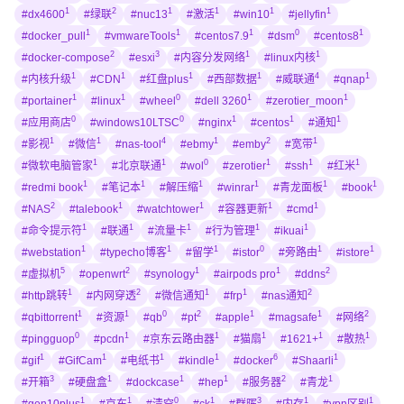
1
2
1
1
1
1
#dx4600
#绿联
#nuc13
#激活
#win10
#jellyfin
1
1
1
0
1
#docker_pull
#vmwareTools
#centos7.9
#dsm
#centos8
2
3
1
1
#docker-compose
#esxi
#内容分发网络
#linux内核
1
1
1
1
4
1
#内核升级
#CDN
#红盘plus
#西部数据
#威联通
#qnap
1
1
0
1
1
#portainer
#linux
#wheel
#dell 3260
#zerotier_moon
0
0
1
1
1
#应用商店
#windows10LTSC
#nginx
#centos
#通知
1
1
4
1
2
1
#影视
#微信
#nas-tool
#ebmy
#emby
#宽带
1
1
0
1
1
1
#微软电脑管家
#北京联通
#wol
#zerotier
#ssh
#红米
1
1
1
1
1
1
#redmi book
#笔记本
#解压缩
#winrar
#青龙面板
#book
2
1
1
1
1
#NAS
#talebook
#watchtower
#容器更新
#cmd
1
1
1
1
1
#命令提示符
#联通
#流量卡
#行为管理
#ikuai
1
1
1
0
1
1
#webstation
#typecho博客
#留学
#istor
#旁路由
#istore
5
2
1
1
2
#虚拟机
#openwrt
#synology
#airpods pro
#ddns
1
2
1
1
2
#http跳转
#内网穿透
#微信通知
#frp
#nas通知
1
1
0
2
1
1
2
#qbittorrent
#资源
#qb
#pt
#apple
#magsafe
#网络
0
1
1
1
1
1
#pingguop
#pcdn
#京东云路由器
#猫扇
#1621+
#散热
1
1
1
1
6
1
#gif
#GifCam
#电纸书
#kindle
#docker
#Shaarli
3
1
1
1
2
1
#开箱
#硬盘盒
#dockcase
#hep
#服务器
#青龙
1
1
0
1
3
1
1