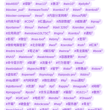
1
2
1
1
1
1
#dx4600
#绿联
#nuc13
#激活
#win10
#jellyfin
1
1
1
0
1
#docker_pull
#vmwareTools
#centos7.9
#dsm
#centos8
2
3
1
1
#docker-compose
#esxi
#内容分发网络
#linux内核
1
1
1
1
4
1
#内核升级
#CDN
#红盘plus
#西部数据
#威联通
#qnap
1
1
0
1
1
#portainer
#linux
#wheel
#dell 3260
#zerotier_moon
0
0
1
1
1
#应用商店
#windows10LTSC
#nginx
#centos
#通知
1
1
4
1
2
1
#影视
#微信
#nas-tool
#ebmy
#emby
#宽带
1
1
0
1
1
1
#微软电脑管家
#北京联通
#wol
#zerotier
#ssh
#红米
1
1
1
1
1
1
#redmi book
#笔记本
#解压缩
#winrar
#青龙面板
#book
2
1
1
1
1
#NAS
#talebook
#watchtower
#容器更新
#cmd
1
1
1
1
1
#命令提示符
#联通
#流量卡
#行为管理
#ikuai
1
1
1
0
1
1
#webstation
#typecho博客
#留学
#istor
#旁路由
#istore
5
2
1
1
2
#虚拟机
#openwrt
#synology
#airpods pro
#ddns
1
2
1
1
2
#http跳转
#内网穿透
#微信通知
#frp
#nas通知
1
1
0
2
1
1
2
#qbittorrent
#资源
#qb
#pt
#apple
#magsafe
#网络
0
1
1
1
1
1
#pingguop
#pcdn
#京东云路由器
#猫扇
#1621+
#散热
1
1
1
1
6
1
#gif
#GifCam
#电纸书
#kindle
#docker
#Shaarli
3
1
1
1
2
1
#开箱
#硬盘盒
#dockcase
#hep
#服务器
#青龙
1
1
0
1
3
1
1