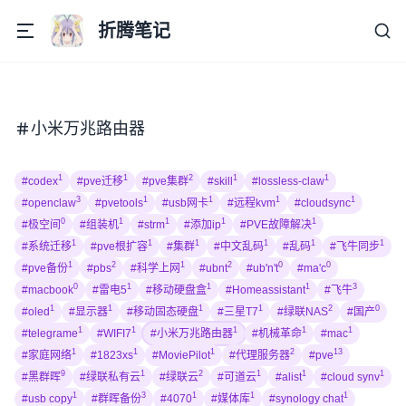
折腾笔记
小米万兆路由器
1
1
2
1
1
#codex
#pve迁移
#pve集群
#skill
#lossless-claw
3
1
1
1
1
#openclaw
#pvetools
#usb网卡
#远程kvm
#cloudsync
0
1
1
1
1
#极空间
#组装机
#strm
#添加ip
#PVE故障解决
1
1
1
1
1
1
#系统迁移
#pve根扩容
#集群
#中文乱码
#乱码
#飞牛同步
1
2
1
2
0
0
#pve备份
#pbs
#科学上网
#ubnt
#ub'n't
#ma'c
0
1
1
1
3
#macbook
#雷电5
#移动硬盘盒
#Homeassistant
#飞牛
1
1
1
1
2
0
#oled
#显示器
#移动固态硬盘
#三星T7
#绿联NAS
#国产
1
1
1
1
1
#telegrame
#WIFI7
#小米万兆路由器
#机械革命
#mac
1
1
1
2
13
#家庭网络
#1823xs
#MoviePilot
#代理服务器
#pve
9
1
2
1
1
1
#黑群晖
#绿联私有云
#绿联云
#可道云
#alist
#cloud synv
1
3
1
1
1
#usb copy
#群晖备份
#4070
#媒体库
#synology chat