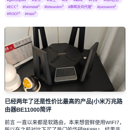
#gen10plus
#京东
#清空
#ck
#群晖
#内存
#vpn区别
1
1
2
1
1
#ECC
#heimdall
#bitwarden
#群晖反向代理
#password
1
0
#ROOT
#Halo
已经两年了还是性价比最高的产品|小米万兆路
由器BE11000简评
前言 一直以来都是软路由，本来想尝鲜使用WIFI7，
所以在之前对比下买了热门的华硕BE88U，结果非