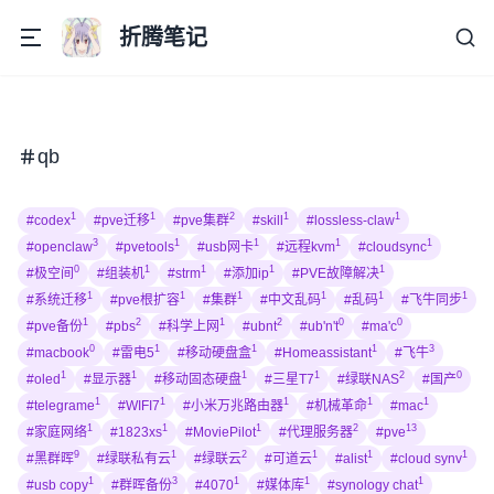
折腾笔记
qb
1
1
2
1
1
#codex
#pve迁移
#pve集群
#skill
#lossless-claw
3
1
1
1
1
#openclaw
#pvetools
#usb网卡
#远程kvm
#cloudsync
0
1
1
1
1
#极空间
#组装机
#strm
#添加ip
#PVE故障解决
1
1
1
1
1
1
#系统迁移
#pve根扩容
#集群
#中文乱码
#乱码
#飞牛同步
1
2
1
2
0
0
#pve备份
#pbs
#科学上网
#ubnt
#ub'n't
#ma'c
0
1
1
1
3
#macbook
#雷电5
#移动硬盘盒
#Homeassistant
#飞牛
1
1
1
1
2
0
#oled
#显示器
#移动固态硬盘
#三星T7
#绿联NAS
#国产
1
1
1
1
1
#telegrame
#WIFI7
#小米万兆路由器
#机械革命
#mac
1
1
1
2
13
#家庭网络
#1823xs
#MoviePilot
#代理服务器
#pve
9
1
2
1
1
1
#黑群晖
#绿联私有云
#绿联云
#可道云
#alist
#cloud synv
1
3
1
1
1
#usb copy
#群晖备份
#4070
#媒体库
#synology chat