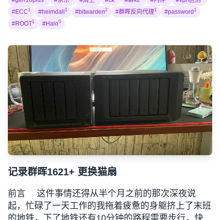
#gen10plus
#京东
#清空
#ck
#群晖
#内存
#vpn区别
1
1
2
1
1
#ECC
#heimdall
#bitwarden
#群晖反向代理
#password
1
0
#ROOT
#Halo
记录群晖1621+ 更换猫扇
前言 这件事情还得从半个月之前的那次深夜说
起，忙碌了一天工作的我拖着疲惫的身躯挤上了末班
的地铁，下了地铁还有10分钟的路程需要步行，快到