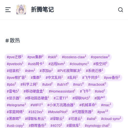
折腾笔记
散热
1
2
1
1
3
#pve迁移
#pve集群
#skill
#lossless-claw
#openclaw
1
1
1
1
0
#pvetools
#usb网卡
#远程kvm
#cloudsync
#极空间
1
1
1
1
1
#组装机
#strm
#添加ip
#PVE故障解决
#系统迁移
1
1
1
1
1
1
#pve根扩容
#集群
#中文乱码
#乱码
#飞牛同步
#pve备份
2
1
2
0
0
0
#pbs
#科学上网
#ubnt
#ub'n't
#ma'c
#macbook
1
1
1
3
1
#雷电5
#移动硬盘盒
#Homeassistant
#飞牛
#oled
1
1
1
2
0
#显示器
#移动固态硬盘
#三星T7
#绿联NAS
#国产
1
1
1
1
1
#telegrame
#WIFI7
#小米万兆路由器
#机械革命
#mac
1
1
1
2
13
#家庭网络
#1823xs
#MoviePilot
#代理服务器
#pve
9
1
2
1
1
1
#黑群晖
#绿联私有云
#绿联云
#可道云
#alist
#cloud synv
1
3
1
1
1
#usb copy
#群晖备份
#4070
#媒体库
#synology chat