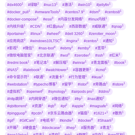
1
2
1
1
1
1
#dx4600
#绿联
#nuc13
#激活
#win10
#jellyfin
1
1
1
0
1
#docker_pull
#vmwareTools
#centos7.9
#dsm
#centos8
2
3
1
1
#docker-compose
#esxi
#内容分发网络
#linux内核
1
1
1
1
4
1
#内核升级
#CDN
#红盘plus
#西部数据
#威联通
#qnap
1
1
0
1
1
#portainer
#linux
#wheel
#dell 3260
#zerotier_moon
0
0
1
1
1
#应用商店
#windows10LTSC
#nginx
#centos
#通知
1
1
4
1
2
1
#影视
#微信
#nas-tool
#ebmy
#emby
#宽带
1
1
0
1
1
1
#微软电脑管家
#北京联通
#wol
#zerotier
#ssh
#红米
1
1
1
1
1
1
#redmi book
#笔记本
#解压缩
#winrar
#青龙面板
#book
2
1
1
1
1
#NAS
#talebook
#watchtower
#容器更新
#cmd
1
1
1
1
1
#命令提示符
#联通
#流量卡
#行为管理
#ikuai
1
1
1
0
1
1
#webstation
#typecho博客
#留学
#istor
#旁路由
#istore
5
2
1
1
2
#虚拟机
#openwrt
#synology
#airpods pro
#ddns
1
2
1
1
2
#http跳转
#内网穿透
#微信通知
#frp
#nas通知
1
1
0
2
1
1
2
#qbittorrent
#资源
#qb
#pt
#apple
#magsafe
#网络
0
1
1
1
1
1
#pingguop
#pcdn
#京东云路由器
#猫扇
#1621+
#散热
1
1
1
1
6
1
#gif
#GifCam
#电纸书
#kindle
#docker
#Shaarli
3
1
1
1
2
1
#开箱
#硬盘盒
#dockcase
#hep
#服务器
#青龙
1
1
0
1
3
1
1