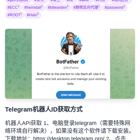
#gen10plus
#京东
#清空
#ck
#群晖
#内存
#vpn区别
1
1
2
1
1
#ECC
#heimdall
#bitwarden
#群晖反向代理
#password
1
0
#ROOT
#Halo
Telegram机器人ID获取方式
机器人APi获取 1、电脑登录telegram（需要特殊网
络环境自行解决），如果没有这个软件请下载安装。
下载地址：https://desktop.telegram.org/ 2、点击链