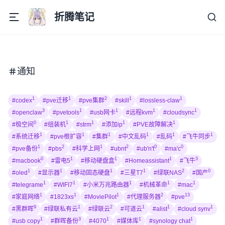
折腾笔记
通知
1
1
2
1
1
#codex
#pve迁移
#pve集群
#skill
#lossless-claw
3
1
1
1
1
#openclaw
#pvetools
#usb网卡
#远程kvm
#cloudsync
0
1
1
1
1
#极空间
#组装机
#strm
#添加ip
#PVE故障解决
1
1
1
1
1
1
#系统迁移
#pve根扩容
#集群
#中文乱码
#乱码
#飞牛同步
1
2
1
2
0
0
#pve备份
#pbs
#科学上网
#ubnt
#ub'n't
#ma'c
0
1
1
1
3
#macbook
#雷电5
#移动硬盘盒
#Homeassistant
#飞牛
1
1
1
1
2
0
#oled
#显示器
#移动固态硬盘
#三星T7
#绿联NAS
#国产
1
1
1
1
1
#telegrame
#WIFI7
#小米万兆路由器
#机械革命
#mac
1
1
1
2
13
#家庭网络
#1823xs
#MoviePilot
#代理服务器
#pve
9
1
2
1
1
1
#黑群晖
#绿联私有云
#绿联云
#可道云
#alist
#cloud synv
1
3
1
1
1
#usb copy
#群晖备份
#4070
#媒体库
#synology chat