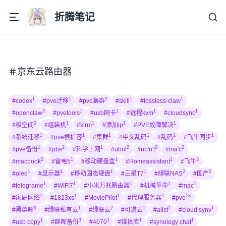
折腾笔记
京东云路由器
1
1
2
1
1
#codex
#pve迁移
#pve集群
#skill
#lossless-claw
3
1
1
1
1
#openclaw
#pvetools
#usb网卡
#远程kvm
#cloudsync
0
1
1
1
1
#极空间
#组装机
#strm
#添加ip
#PVE故障解决
1
1
1
1
1
1
#系统迁移
#pve根扩容
#集群
#中文乱码
#乱码
#飞牛同步
1
2
1
2
0
0
#pve备份
#pbs
#科学上网
#ubnt
#ub'n't
#ma'c
0
1
1
1
3
#macbook
#雷电5
#移动硬盘盒
#Homeassistant
#飞牛
1
1
1
1
2
0
#oled
#显示器
#移动固态硬盘
#三星T7
#绿联NAS
#国产
1
1
1
1
1
#telegrame
#WIFI7
#小米万兆路由器
#机械革命
#mac
1
1
1
2
13
#家庭网络
#1823xs
#MoviePilot
#代理服务器
#pve
9
1
2
1
1
1
#黑群晖
#绿联私有云
#绿联云
#可道云
#alist
#cloud synv
1
3
1
1
1
#usb copy
#群晖备份
#4070
#媒体库
#synology chat