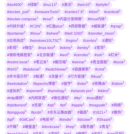
1
2
1
1
1
1
#dx4600
#绿联
#nuc13
#激活
#win10
#jellyfin
1
1
1
0
1
#docker_pull
#vmwareTools
#centos7.9
#dsm
#centos8
2
3
1
1
#docker-compose
#esxi
#内容分发网络
#linux内核
1
1
1
1
4
1
#内核升级
#CDN
#红盘plus
#西部数据
#威联通
#qnap
1
1
0
1
1
#portainer
#linux
#wheel
#dell 3260
#zerotier_moon
0
0
1
1
1
#应用商店
#windows10LTSC
#nginx
#centos
#通知
1
1
4
1
2
1
#影视
#微信
#nas-tool
#ebmy
#emby
#宽带
1
1
0
1
1
1
#微软电脑管家
#北京联通
#wol
#zerotier
#ssh
#红米
1
1
1
1
1
1
#redmi book
#笔记本
#解压缩
#winrar
#青龙面板
#book
2
1
1
1
1
#NAS
#talebook
#watchtower
#容器更新
#cmd
1
1
1
1
1
#命令提示符
#联通
#流量卡
#行为管理
#ikuai
1
1
1
0
1
1
#webstation
#typecho博客
#留学
#istor
#旁路由
#istore
5
2
1
1
2
#虚拟机
#openwrt
#synology
#airpods pro
#ddns
1
2
1
1
2
#http跳转
#内网穿透
#微信通知
#frp
#nas通知
1
1
0
2
1
1
2
#qbittorrent
#资源
#qb
#pt
#apple
#magsafe
#网络
0
1
1
1
1
1
#pingguop
#pcdn
#京东云路由器
#猫扇
#1621+
#散热
1
1
1
1
6
1
#gif
#GifCam
#电纸书
#kindle
#docker
#Shaarli
3
1
1
1
2
1
#开箱
#硬盘盒
#dockcase
#hep
#服务器
#青龙
1
1
0
1
3
1
1