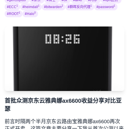
#gen10plus
#京东
#清空
#ck
#群晖
#内存
#vpn区别
1
1
2
1
1
#ECC
#heimdall
#bitwarden
#群晖反向代理
#password
1
0
#ROOT
#Halo
首批众测京东云雅典娜ax6600收益分享对比亚
瑟
前言时隔两个半月京东云路由宝雅典娜ax6600再次
正式开卖，这篇文章主要分享一下我从首次公测以来