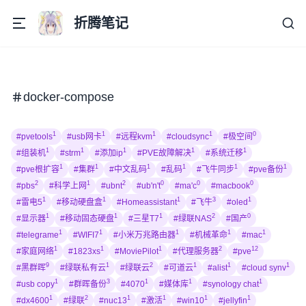
折腾笔记
docker-compose
1
1
1
1
0
#pvetools
#usb网卡
#远程kvm
#cloudsync
#极空间
1
1
1
1
1
#组装机
#strm
#添加ip
#PVE故障解决
#系统迁移
1
1
1
1
1
1
#pve根扩容
#集群
#中文乱码
#乱码
#飞牛同步
#pve备份
2
1
2
0
0
0
#pbs
#科学上网
#ubnt
#ub'n't
#ma'c
#macbook
1
1
1
3
1
#雷电5
#移动硬盘盒
#Homeassistant
#飞牛
#oled
1
1
1
2
0
#显示器
#移动固态硬盘
#三星T7
#绿联NAS
#国产
1
1
1
1
1
#telegrame
#WIFI7
#小米万兆路由器
#机械革命
#mac
1
1
1
2
12
#家庭网络
#1823xs
#MoviePilot
#代理服务器
#pve
9
1
2
1
1
1
#黑群晖
#绿联私有云
#绿联云
#可道云
#alist
#cloud synv
1
3
1
1
1
#usb copy
#群晖备份
#4070
#媒体库
#synology chat
1
2
1
1
1
1
#dx4600
#绿联
#nuc13
#激活
#win10
#jellyfin