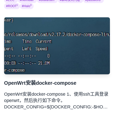
#ECC
#heimdall
#bitwarden
#群晖反向代理
#password
1
0
#ROOT
#Halo
OpenWrt安装docker-compose
OpenWrt安装docker-compose 1、使用ssh工具登录
operwrt，然后执行如下命令。
DOCKER_CONFIG=${DOCKER_CONFIG:-$HOME/.do
mkdir -p $DOCKER_CONFIG/cli-plugins curl -SL