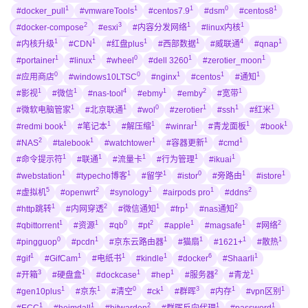
1
1
1
0
1
#docker_pull
#vmwareTools
#centos7.9
#dsm
#centos8
2
3
1
1
#docker-compose
#esxi
#内容分发网络
#linux内核
1
1
1
1
4
1
#内核升级
#CDN
#红盘plus
#西部数据
#威联通
#qnap
1
1
0
1
1
#portainer
#linux
#wheel
#dell 3260
#zerotier_moon
0
0
1
1
1
#应用商店
#windows10LTSC
#nginx
#centos
#通知
1
1
4
1
2
1
#影视
#微信
#nas-tool
#ebmy
#emby
#宽带
1
1
0
1
1
1
#微软电脑管家
#北京联通
#wol
#zerotier
#ssh
#红米
1
1
1
1
1
1
#redmi book
#笔记本
#解压缩
#winrar
#青龙面板
#book
2
1
1
1
1
#NAS
#talebook
#watchtower
#容器更新
#cmd
1
1
1
1
1
#命令提示符
#联通
#流量卡
#行为管理
#ikuai
1
1
1
0
1
1
#webstation
#typecho博客
#留学
#istor
#旁路由
#istore
5
2
1
1
2
#虚拟机
#openwrt
#synology
#airpods pro
#ddns
1
2
1
1
2
#http跳转
#内网穿透
#微信通知
#frp
#nas通知
1
1
0
2
1
1
2
#qbittorrent
#资源
#qb
#pt
#apple
#magsafe
#网络
0
1
1
1
1
1
#pingguop
#pcdn
#京东云路由器
#猫扇
#1621+
#散热
1
1
1
1
6
1
#gif
#GifCam
#电纸书
#kindle
#docker
#Shaarli
3
1
1
1
2
1
#开箱
#硬盘盒
#dockcase
#hep
#服务器
#青龙
1
1
0
1
3
1
1
#gen10plus
#京东
#清空
#ck
#群晖
#内存
#vpn区别
1
1
2
1
1