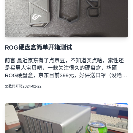
ROG硬盘盒简单开箱测试
前言 最近京东有了点京豆，不知道买点啥，索性还
是买男人宝贝吧，一款关注很久的硬盘盒，华硕
ROG硬盘盒，京东目前399元，好评送口罩（没啥卵
用）用上京豆到手116元，以下简单开个箱子。 简单
数码开箱
2024-02-22
开箱 1、ROG产品的包装还是那么花里胡哨，脱离不
了传统三样，眼睛、灯光、霸气外形。