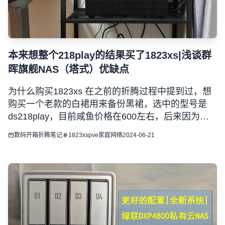
本来想整个218play的结果买了1823xs|浅谈群
晖旗舰NAS（塔式）优缺点
为什么购买1823xs 在之前的折腾过程中提到过，想
购买一个老款的白裙用来备份黑裙，选中的型号是
ds218play，目前咸鱼价格在600左右，后来因为各
种原因吧，没有找到合适的，然后左思右想买什么型
数码开箱
折腾笔记
1823xs
pve
家庭网络
2024-06-21
号，其实在黑裙之前我用过很多的白裙，218、
220、920、1621，其中个别热门型号用过不下三
次，都