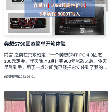
樊想S790固态简单开箱体验
前言 之前在京东预定了一个樊想的4T PCI4.0固态
100元定金，昨天晚上8点付完900元尾款之后，今天
早晨到手，用了一点时间我已经把它安装到了我的主
力机上，简单开个箱和测试一下性能。 京东购买截
数码开箱
2023-06-01
图 固态介绍 1、固态采用的是长江存储最新的232层
颗粒，支持 NVMe 2.0 协议，四通道无外置缓