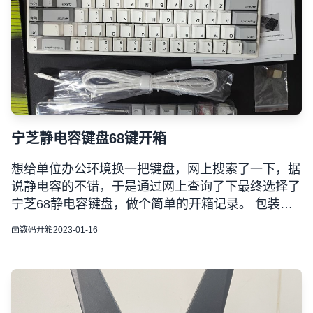
宁芝静电容键盘68键开箱
想给单位办公环境换一把键盘，网上搜索了一下，据
说静电容的不错，于是通过网上查询了下最终选择了
宁芝68静电容键盘，做个简单的开箱记录。 包装清
单：适配器*1，数据线*1，增压弹簧1包，试轴器
数码开箱
2023-01-16
*1，龙船龙豆*2，MAC增补键帽*4，拔键器*1，防尘
罩*1，包装盒*1，塑料膜*1 配色还是很好看的，很精
致