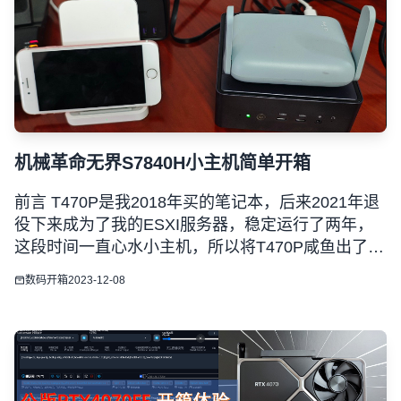
机械革命无界S7840H小主机简单开箱
前言 T470P是我2018年买的笔记本，后来2021年退
役下来成为了我的ESXI服务器，稳定运行了两年，
这段时间一直心水小主机，所以将T470P咸鱼出了，
然后买了一个机械革命的无界S，处理器也是mini主
数码开箱
2023-12-08
机中大热的7840H，正好京东百亿补贴有活动，买的
配置为16+1T版本，到手价格为2799,图