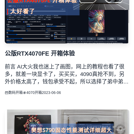
公版RTX4070FE 开箱体验
前言 AI大火我也迷上了画图，网上的教程也看了很
多，就差一块显卡了，买买买，4090真抢不到，另
外价格太高了，钱包承受不起，所以选择了弟中弟显
卡，RTX公版4070FE，我真的是太喜欢公版40系列
数码开箱
4070
开箱
2023-06-06
显卡的外观了，所以这次在618 活动开始的第一时间
预约抢购，最终4779到手，果然好东西只便宜20块
钱(