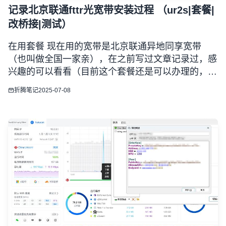
记录北京联通fttr光宽带安装过程 （ur2s|套餐|
改桥接|测试）
在用套餐 现在用的宽带是北京联通异地同享宽带
（也叫做全国一家亲），在之前写过文章记录过，感
兴趣的可以看看（目前这个套餐还是可以办理的，但
是有300元的安装费） 总体来说目前我的手机套餐为
折腾笔记
2025-07-08
异地手机卡月租29元+联通宽带300M 60元+宽带100
上行叠加包 30元+部分其他手机卡号月租30元，总价
格