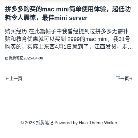
拼多多购买的mac mini简单使用体验，超低功
耗令人震惊，最佳mini server
购买经历 在此篇帖子中我曾经提到过拼多多无需补
贴和教育优惠就可以买到 2999的mac mini，我31号
购买的，实际上东西4月1日就到了，江西发货，走的
顺丰空运，目前作为服务器已经使用几天了，简单说
折腾笔记
2025-04-08
一下使用体验。 关于是否为后封机问题 可以确定的
是我手中这台是全新未激活的机器，激活日期符合我
使用日
上一页
下一页
© 2026
折腾笔记
Powered by
Halo
Theme
Walker