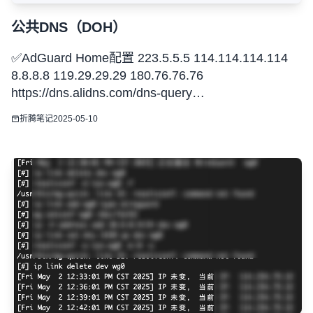
公共DNS（DOH）
✅AdGuard Home配置 223.5.5.5 114.114.114.114
8.8.8.8 119.29.29.29 180.76.76.76
https://dns.alidns.com/dns-query
https://223.5.5.5/dns-query https://223.6
折腾笔记
2025-05-10