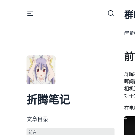
群
折
前
群晖
晖阉
相机
对于
折腾笔记
在电
文章目录
前言