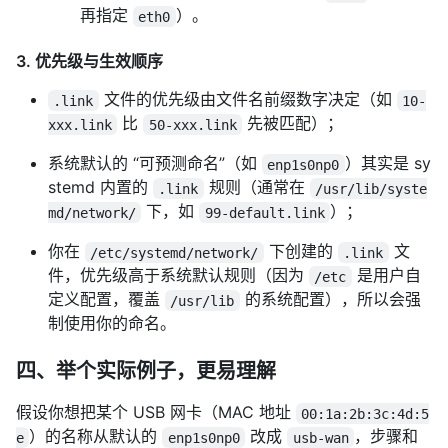
再指定
）。
eth0
3. 优先级与生效顺序
文件的优先级由文件名前缀数字决定（如
.link
10-
比
先被匹配）；
xxx.link
50-xxx.link
系统默认的 “可预测命名”（如
）其实是 sy
enp1s0np0
stemd 内置的
规则（通常在
.link
/usr/lib/syste
下，如
）；
md/network/
99-default.link
你在
下创建的
文
/etc/systemd/network/
.link
件，优先级高于系统默认规则（因为
是用户自
/etc
定义配置，覆盖
的系统配置），所以会强
/usr/lib
制使用你的命名。
四、举个实际例子，更易理解
假设你想把某个 USB 网卡（MAC 地址
00:1a:2b:3c:4d:5
）的名称从默认的
改成
，步骤和
e
enp1s0np0
usb-wan