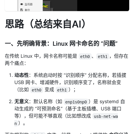
思路（总结来自AI）
一、先明确背景：Linux 网卡命名的 “问题”
在传统 Linux 中，网卡名称可能是
、
，但存在
eth0
eth1
两个痛点：
动态性
：系统启动时按 “识别顺序” 分配名称，若插拔
USB 网卡、增减硬件，识别顺序变了，名称就会变
（比如
变成
）；
eth0
eth1
无意义
：默认名称（如
）是 systemd 自
enp1s0np0
动生成的 “可预测命名”（基于主板插槽、USB 端口
等），但可能不够直观（比如想改成
usb-net-wa
）。
n