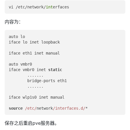
vi /etc/network/
int
内容为：
auto lo

iface lo inet loopback

iface eth1 inet manual

auto vmbr0

iface vmbr0 inet 
static
        .......

        bridge-ports eth1

        .......

iface wlp1s0 inet manual

source
/etc/
network
/interfaces.d/
保存之后重启pve服务器。