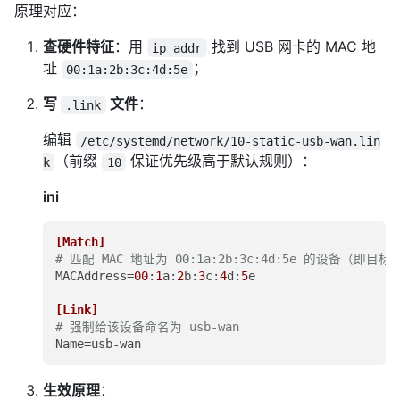
原理对应：
查硬件特征
：用
找到 USB 网卡的 MAC 地
ip addr
址
；
00:1a:2b:3c:4d:5e
写
文件
：
.link
编辑
/etc/systemd/network/10-static-usb-wan.lin
（前缀
保证优先级高于默认规则）：
k
10
ini
[Match]
# 匹配 MAC 地址为 00:1a:2b:3c:4d:5e 的设备（即目标
MACAddress
=
00
:
1
a:
2
b:
3
c:
4
d:
5
e

[Link]
# 强制给该设备命名为 usb-wan
Name
生效原理
：