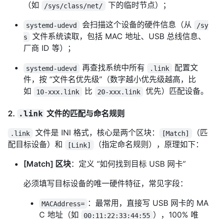
（如
下的临时节点）；
/sys/class/net/
会扫描这个设备的硬件信息（从
systemd-udevd
/sy
文件系统读取，包括 MAC 地址、USB 总线信息、
s
厂商 ID 等）；
再查找系统中所有
配置文
systemd-udevd
.link
件，按 “文件名优先级”（数字越小优先级越高，比
如
比
优先）匹配设备。
10-xxx.link
20-xxx.link
2.
文件的匹配与命名规则
.link
文件是 INI 格式，核心是两个区块：
（匹
.link
[Match]
配目标设备）和
（指定命名规则），原理如下：
[Link]
[Match] 区块
：定义 “如何找到目标 USB 网卡”
必须填写目标设备的唯一硬件特征，常见字段：
：最常用，直接写 USB 网卡的 MA
MACAddress=
C 地址（如
），100% 唯
00:11:22:33:44:55