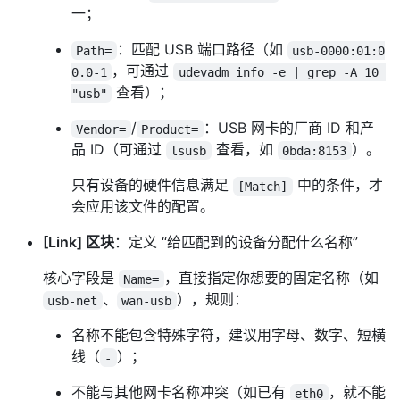
一；
：匹配 USB 端口路径（如
Path=
usb-0000:01:0
，可通过
0.0-1
udevadm info -e | grep -A 10 
查看）；
"usb"
/
：USB 网卡的厂商 ID 和产
Vendor=
Product=
品 ID（可通过
查看，如
）。
lsusb
0bda:8153
只有设备的硬件信息满足
中的条件，才
[Match]
会应用该文件的配置。
[Link] 区块
：定义 “给匹配到的设备分配什么名称”
核心字段是
，直接指定你想要的固定名称（如
Name=
、
），规则：
usb-net
wan-usb
名称不能包含特殊字符，建议用字母、数字、短横
线（
）；
-
不能与其他网卡名称冲突（如已有
，就不能
eth0