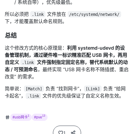
/ 系统自带），优先级最低。
所以必须把
文件放在
.link
/etc/systemd/network/
下，才能覆盖默认命名规则。
总结
这个修改方式的核心原理是：
利用 systemd-udevd 的设
备管理机制，通过硬件唯一标识精准匹配 USB 网卡，再用
自定义
文件强制指定固定名称，替代系统默认的动
.link
态 / 可预测命名
，最终实现 “USB 网卡名称不随插拔、重启
改变” 的需求。
简单说：
负责 “找到网卡”，
负责 “给网
[Match]
[Link]
卡起名”，
文件的优先级保证了自定义名称生效。
.link
1
13
#usb网卡
#pve
1