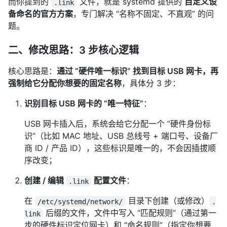
而你提到的
文件，就是 systemd 提供的
自定义设
.link
备命名的官方方案
，专门解决 “名称不固定、不直观” 的问
题。
二、修改思路：3 步核心逻辑
核心思路是：
通过 “硬件唯一标识” 找到目标 USB 网卡，再
强制给它分配你想要的固定名称
，具体分 3 步：
识别目标 USB 网卡的 “唯一特征”
：
USB 网卡插入后，系统会给它分配一个 “硬件身份标
识”（比如 MAC 地址、USB 总线号 + 端口号、设备厂
商 ID / 产品 ID），这些标识是唯一的，不会因插拔顺
序改变；
创建 / 编辑
配置文件
：
.link
在
目录下创建（或修改）
/etc/systemd/network/
.
后缀的文件，文件中写入 “匹配规则”（通过第一
link
步的硬件标识定位网卡）和 “命名规则”（指定你想要